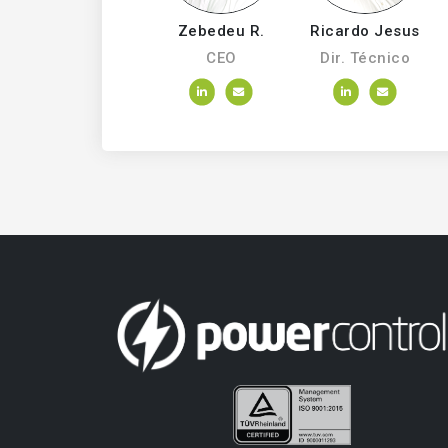
Zebedeu R.
Ricardo Jesus
CEO
Dir. Técnico