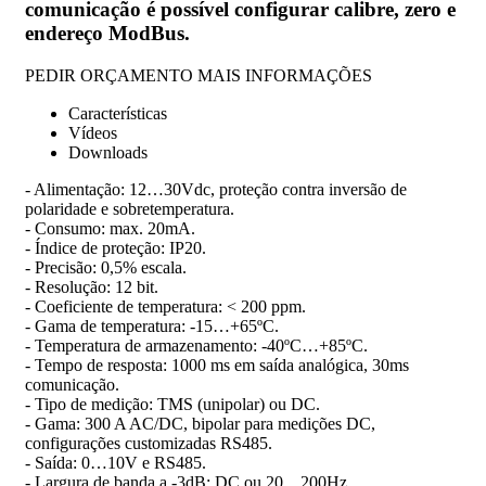
comunicação é possível configurar calibre, zero e
endereço ModBus.
PEDIR ORÇAMENTO
MAIS INFORMAÇÕES
Características
Vídeos
Downloads
- Alimentação: 12…30Vdc, proteção contra inversão de
polaridade e sobretemperatura.
-
Consumo: max. 20mA.
-
Índice de proteção: IP20.
-
Precisão: 0,5% escala.
-
Resolução: 12 bit.
-
Coeficiente de temperatura: <
200 ppm.
-
Gama de temperatura: -15…+65ºC.
-
Temperatura de armazenamento: -40ºC…+85ºC.
-
Tempo de resposta: 1000 ms em saída analógica, 30ms
comunicação.
-
Tipo de medição: TMS (unipolar) ou DC.
-
Gama: 300 A AC/DC, bipolar para medições DC,
configurações customizadas RS485.
-
Saída: 0…10V e RS485.
-
Largura de banda a -3dB: DC ou 20…200Hz.