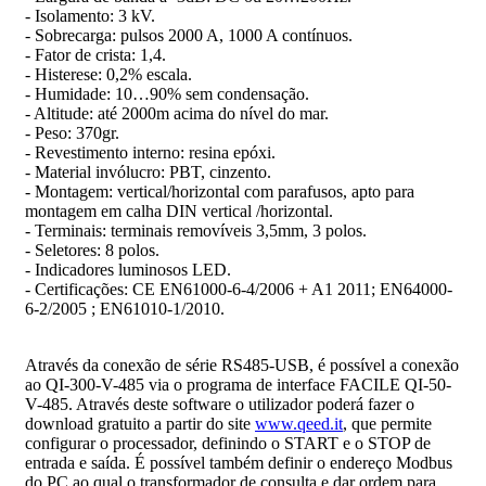
-
Isolamento: 3 kV.
-
Sobrecarga: pulsos 2000 A, 1000 A contínuos.
-
Fator de crista: 1,4.
-
Histerese: 0,2% escala.
-
Humidade: 10…90% sem condensação.
-
Altitude: até 2000m acima do nível do mar.
-
Peso: 370gr.
-
Revestimento interno: resina epóxi.
-
Material invólucro: PBT, cinzento.
-
Montagem: vertical/horizontal com parafusos, apto para
montagem em calha DIN vertical /horizontal.
-
Terminais: terminais removíveis 3,5mm, 3 polos.
-
Seletores: 8 polos.
-
Indicadores luminosos LED.
-
Certificações: CE EN61000-6-4/2006 + A1 2011; EN64000-
6-2/2005 ; EN61010-1/2010.
Através da conexão de série RS485-USB, é possível a conexão
ao QI-300-V-485 via o programa de interface FACILE QI-50-
V-485. Através deste software o utilizador poderá fazer o
download gratuito a partir do site
www.qeed.it
, que permite
configurar o processador, definindo o START e o STOP de
entrada e saída. É possível também definir o endereço Modbus
do PC ao qual o transformador de consulta e dar ordem para