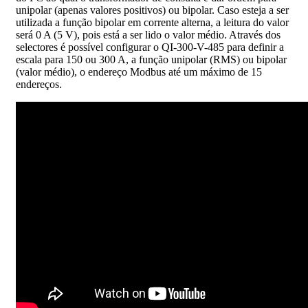
unipolar (apenas valores positivos) ou bipolar. Caso esteja a ser
utilizada a função bipolar em corrente alterna, a leitura do valor
será 0 A (5 V), pois está a ser lido o valor médio. Através dos
selectores é possível configurar o QI-300-V-485 para definir a
escala para 150 ou 300 A, a função unipolar (RMS) ou bipolar
(valor médio), o endereço Modbus até um máximo de 15
endereços.