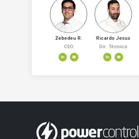
Zebedeu R.
Ricardo Jesus
CEO
Dir. Técnico