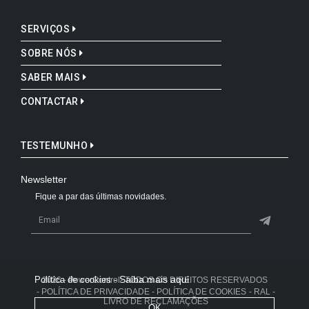
SERVIÇOS
SOBRE NÓS
SABER MAIS
CONTACTAR
TESTEMUNHO
Newsletter
Fique a par das últimas novidades.
Saiba mais aqui
Política de cookies -
2026 - PowerControl- TODOS OS DIREITOS RESERVADOS
- POLÍTICA DE PRIVACIDADE
- POLÍTICA DE COOKIES
- RAL -
LIVRO DE RECLAMAÇÕES
OK