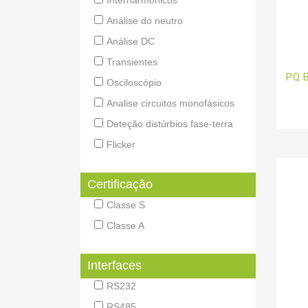
Interharmónicos
Análise do neutro
Análise DC
Transientes
PQ 
Osciloscópio
Analise circuitos monofásicos
Deteção distúrbios fase-terra
Flicker
Certificação
Classe S
Classe A
Interfaces
RS232
RS485