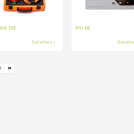
BOX 100
PQI-DE
Detalhes
Detalh
2