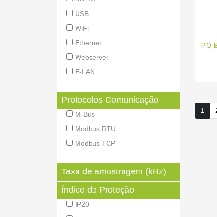
USB
WiFi
Ethernet
PQ 
Webserver
E-LAN
Protocolos Comunicação
1
M-Bus
Modbus RTU
Modbus TCP
Taxa de amostragem (kHz)
Índice de Proteção
IP20