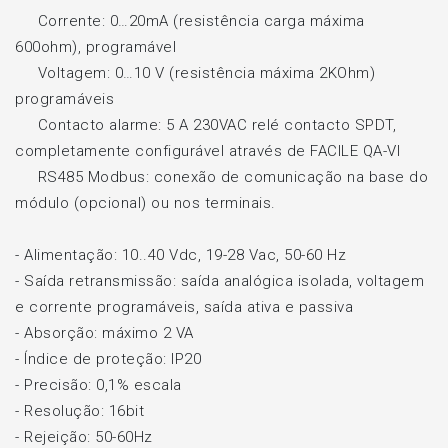
Corrente: 0…20mA (resistência carga máxima
600ohm), programável
Voltagem: 0…10 V (resistência máxima 2KOhm)
programáveis
Contacto alarme: 5 A 230VAC relé contacto SPDT,
completamente configurável através de FACILE QA-VI
RS485 Modbus: conexão de comunicação na base do
módulo (opcional) ou nos terminais.
- Alimentação: 10..40 Vdc, 19-28 Vac, 50-60 Hz
- Saída retransmissão: saída analógica isolada, voltagem
e corrente programáveis, saída ativa e passiva
-
Absorção: máximo 2 VA
-
Índice de proteção: IP20
-
Precisão: 0,1% escala
-
Resolução: 16bit
-
Rejeição: 50-60Hz