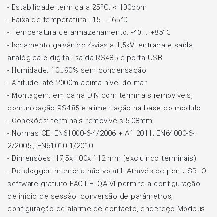
-
Estabilidade térmica a 25ºC: < 100ppm
-
Faixa de temperatura: -15...+65°C
-
Temperatura de armazenamento: -40... +85°C
-
Isolamento galvânico 4-vias a 1,5kV: entrada e saída
analógica e digital, saída RS485 e porta USB
-
Humidade: 10…90% sem condensação
-
Altitude: até 2000m acima nível do mar
-
Montagem: em calha DIN com terminais removíveis,
comunicação RS485 e alimentação na base do módulo
-
Conexões: terminais removíveis 5,08mm
-
Normas CE: EN61000-6-4/2006 + A1 2011; EN64000-6-
2/2005 ; EN61010-1/2010
-
Dimensões: 17,5x 100x 112 mm (excluindo terminais)
-
Datalogger: memória não volátil. Através de pen USB. O
software gratuito FACILE- QA-VI permite a configuração
de inicio de sessão, conversão de parâmetros,
configuração de alarme de contacto, endereço Modbus